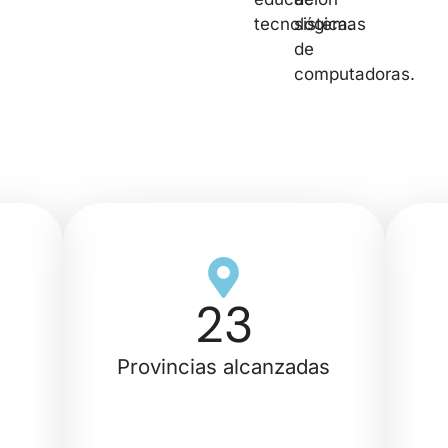
tecnológica.
sistemas
de
computadoras.
23
Provincias alcanzadas