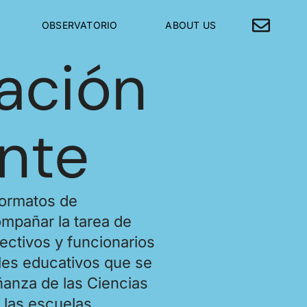
OBSERVATORIO
ABOUT US
ación
nte
formatos de
mpañar la tarea de
ectivos y funcionarios
eles educativos que se
ñanza de las Ciencias
 las escuelas.